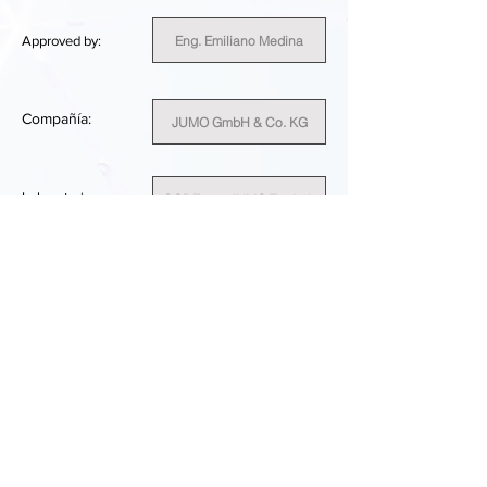
Eng. Emiliano Medina
Approved by:
Compañía:
JUMO GmbH & Co. KG
Laboratorio
CODE 16 - JUMO TestLab
E531
ID del cliente:
Germany
País:
SUFFICIENT
RESULTADO DEL RENDIMIENTO: