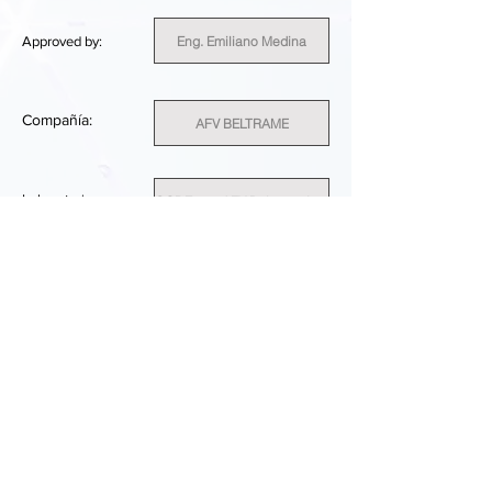
Eng. Emiliano Medina
Approved by:
Compañía:
AFV BELTRAME
Laboratorio
CODE 10 - AFV Beltrame Lab
E511
ID del cliente:
Italy
País:
SUFFICIENT
RESULTADO DEL RENDIMIENTO: