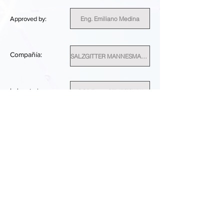
Eng. Emiliano Medina
Approved by:
Compañía:
SALZGITTER MANNESMANN FORSCHUNG GMBH
Laboratorio
CODE 17 - SZMF/ESWW
E518
ID del cliente:
Germany
País:
INSUFFICIENT
RESULTADO DEL RENDIMIENTO: