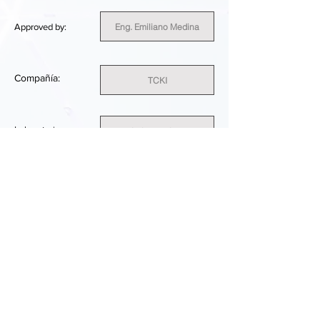
Eng. Emiliano Medina
Approved by:
Compañía:
TCKI
Laboratorio
Laboratorium
E548
ID del cliente:
Netherlands
País:
SUFFICIENT
RESULTADO DEL RENDIMIENTO: