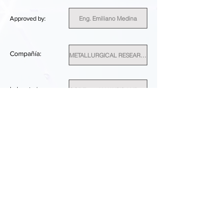
Eng. Emiliano Medina
Approved by:
Compañía:
METALLURGICAL RESEARCH INSTITUTE
Laboratorio
CODE19 - ANALYSIS AND TESTING LABORATORY
E468
ID del cliente:
Romania
País:
SUFFICIENT
RESULTADO DEL RENDIMIENTO: