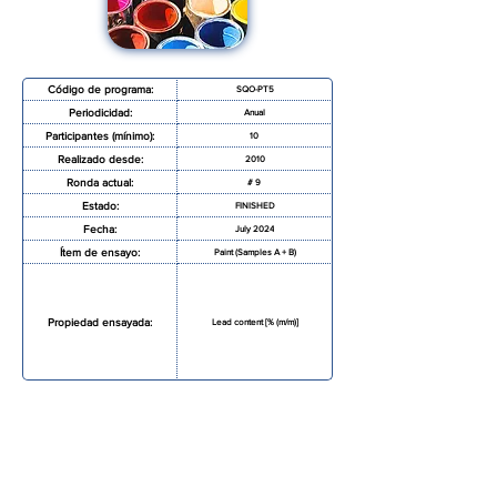
Código de programa:
SQO-PT5
Periodicidad:
Anual
Participantes (mínimo):
10
Realizado desde:
2010
Ronda actual:
# 9
Estado:
FINISHED
Fecha:
July 2024
Ítem de ensayo:
Paint (Samples A + B)
Propiedad ensayada:
Lead content [% (m/m)]
SOLICITAR MAS INFORMACIÓN
FORMULARIO DE INSCRIPCIÓN