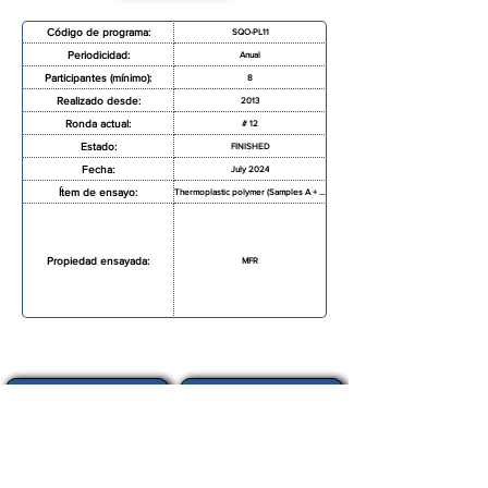
Código de programa:
SQO-PL11
Periodicidad:
Anual
Participantes (mínimo):
8
Realizado desde:
2013
Ronda actual:
# 12
Estado:
FINISHED
Fecha:
July 2024
Ítem de ensayo:
Thermoplastic polymer (Samples A + B)
Propiedad ensayada:
MFR
SOLICITAR MAS INFORMACIÓN
FORMULARIO DE INSCRIPCIÓN