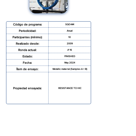
Código de programa:
SQO-M4
Periodicidad:
Anual
Participantes (mínimo):
10
Realizado desde:
2009
Ronda actual:
# 16
Estado:
FINISHED
Fecha:
May 2024
Ítem de ensayo:
Metallic material (Samples A + B)
Propiedad ensayada:
RESISTANCE TO HIC
SOLICITAR MAS INFORMACIÓN
FORMULARIO DE INSCRIPCIÓN