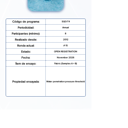
Código de programa:
SQO-T4
Periodicidad:
Annual
Participantes (mínimo):
8
Realizado desde:
2012
Ronda actual:
# 15
Estado:
OPEN REGISTRATION
Fecha:
November 2026
Ítem de ensayo:
Fabric (Samples A + B)
Propiedad ensayada:
Water penetration pressure threshold
SOLICITAR MAS INFORMACIÓN
FORMULARIO DE INSCRIPCIÓN