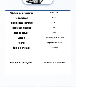
Código de programa:
SQO-HA5
Periodicidad:
Annual
Participantes (mínimo):
8
Realizado desde:
2014
Ronda actual:
# 13
Estado:
OPEN REGISTRATION
Fecha:
September 2026
Ítem de ensayo:
Toaster
Propiedad ensayada:
COMPLETE STANDARD
SOLICITAR MAS INFORMACIÓN
FORMULARIO DE INSCRIPCIÓN