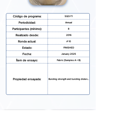
Código de programa:
SQO-T1
Periodicidad:
Annual
Participantes (mínimo):
8
Realizado desde:
2016
Ronda actual:
# 10
Estado:
FINISHED
Fecha:
January 2025
Ítem de ensayo:
Fabric (Samples A + B)
Propiedad ensayada:
Bursting strength and bursting distension
SOLICITAR MAS INFORMACIÓN
FORMULARIO DE INSCRIPCIÓN