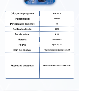
Código de programa:
SQO-PL6
Periodicidad:
Annual
Participantes (mínimo):
10
Realizado desde:
2016
Ronda actual:
# 10
Estado:
FINISHED
Fecha:
April 2025
Ítem de ensayo:
Plastic material (Samples A+B)
Propiedad ensayada:
HALOGEN GAS ACID CONTENT
SOLICITAR MAS INFORMACIÓN
FORMULARIO DE INSCRIPCIÓN