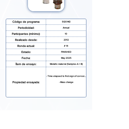
Código de programa:
SQO-M2
Periodicidad:
Annual
Participantes (mínimo):
10
Realizado desde:
2012
Ronda actual:
# 14
Estado:
FINISHED
Fecha:
May 2025
Ítem de ensayo:
Metallic material (Samples A + B)
- Time elapsed to first sign of corrosion
Propiedad ensayada:
- Mass change
SOLICITAR MAS INFORMACIÓN
FORMULARIO DE INSCRIPCIÓN