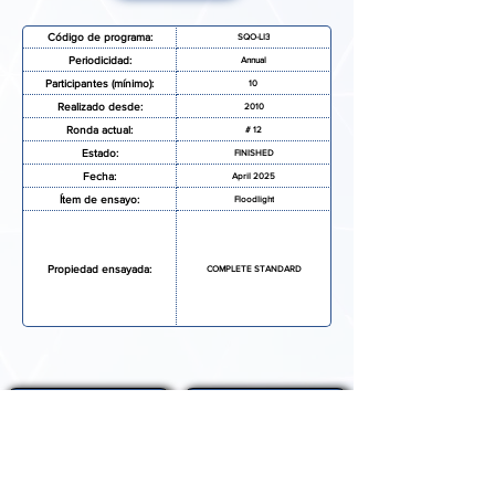
Código de programa:
SQO-LI3
Periodicidad:
Annual
Participantes (mínimo):
10
Realizado desde:
2010
Ronda actual:
# 12
Estado:
FINISHED
Fecha:
April 2025
Ítem de ensayo:
Floodlight
Propiedad ensayada:
COMPLETE STANDARD
SOLICITAR MAS INFORMACIÓN
FORMULARIO DE INSCRIPCIÓN