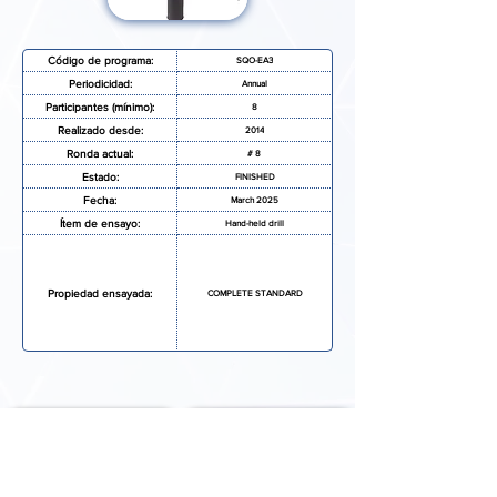
Código de programa:
SQO-EA3
Periodicidad:
Annual
Participantes (mínimo):
8
Realizado desde:
2014
Ronda actual:
# 8
Estado:
FINISHED
Fecha:
March 2025
Ítem de ensayo:
Hand-held drill
Propiedad ensayada:
COMPLETE STANDARD
SOLICITAR MAS INFORMACIÓN
FORMULARIO DE INSCRIPCIÓN